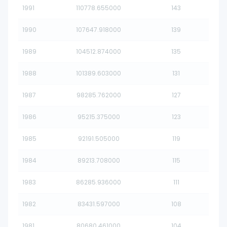
1991
110778.655000
143
1990
107647.918000
139
1989
104512.874000
135
1988
101389.603000
131
1987
98285.762000
127
1986
95215.375000
123
1985
92191.505000
119
1984
89213.708000
115
1983
86285.936000
111
1982
83431.597000
108
1981
80680.461000
104