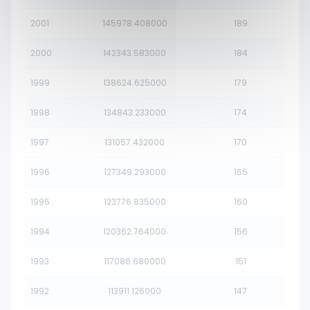
2001
145978.408000
189
2000
142343.583000
184
1999
138624.625000
179
1998
134843.233000
174
1997
131057.432000
170
1996
127349.293000
165
1995
123776.835000
160
1994
120362.764000
156
1993
117086.680000
151
1992
113911.126000
147