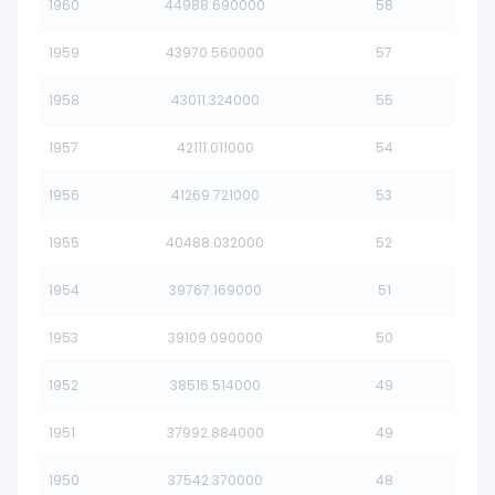
1960
44988.690000
58
1959
43970.560000
57
1958
43011.324000
55
1957
42111.011000
54
1956
41269.721000
53
1955
40488.032000
52
1954
39767.169000
51
1953
39109.090000
50
1952
38516.514000
49
1951
37992.884000
49
1950
37542.370000
48