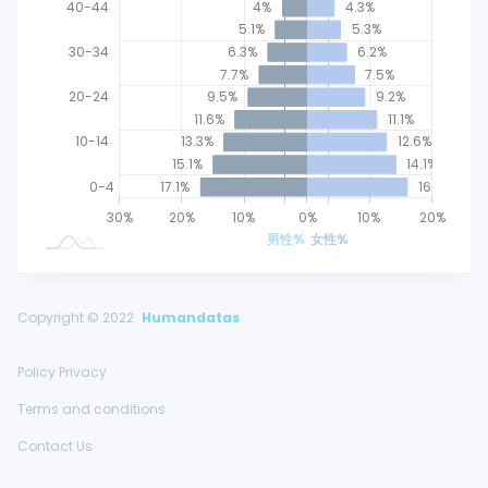
40-44
4%
4.3%
5.1%
5.3%
30-34
6.3%
6.2%
7.7%
7.5%
20-24
9.5%
9.2%
11.6%
11.1%
10-14
13.3%
12.6%
15.1%
14.1%
0-4
17.1%
16%
40%
50%
35%
30%
25%
30%
15%
5%
20%
10%
L
0%
10%
20%
男性%
女性%
Copyright © 2022
Humandatas
Policy Privacy
Terms and conditions
Contact Us