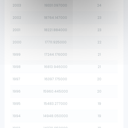
2003
19331.097000
24
2002
18764.147000
23
2001
18221.884000
23
2000
17711.925000
22
1999
17244.176000
21
1998
16813.946000
21
1997
16397.175000
20
1996
15960.445000
20
1995
15483.277000
19
1994
14948.050000
19