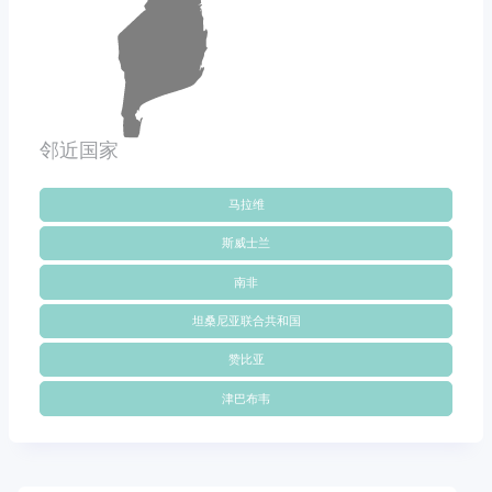
邻近国家
马拉维
斯威士兰
南非
坦桑尼亚联合共和国
赞比亚
津巴布韦