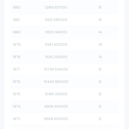
1982
12189.817000
15
1981
11913.085000
15
1980
11630.194000
14
1979
11341.405000
14
1978
11041.206000
14
1977
10738.534000
13
1976
10443.954000
13
1975
10165.216000
12
1974
9906.963000
12
1973
9668.655000
12