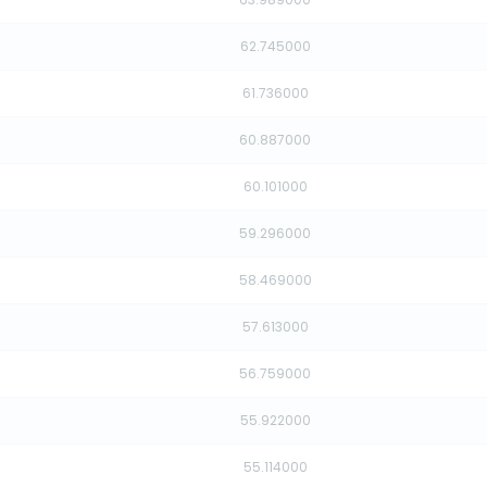
62.745000
61.736000
60.887000
60.101000
59.296000
58.469000
57.613000
56.759000
55.922000
55.114000