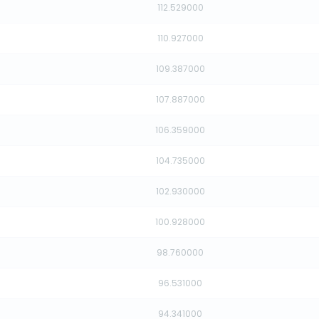
112.529000
110.927000
109.387000
107.887000
106.359000
104.735000
102.930000
100.928000
98.760000
96.531000
94.341000