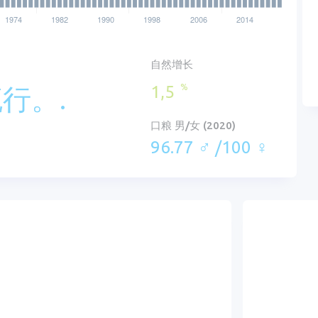
自然增长
1,5
%
流行。.
口粮 男/女 (2020)
96.77 ♂ /100 ♀