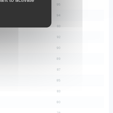
95
94
93
92
90
89
87
85
83
80
78