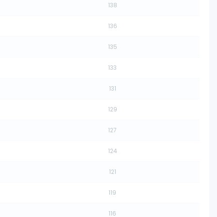
138
136
135
133
131
129
127
124
121
119
116