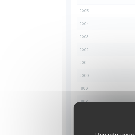
2005
2004
2003
2002
2001
2000
1999
1998
1997
1996
This site uses