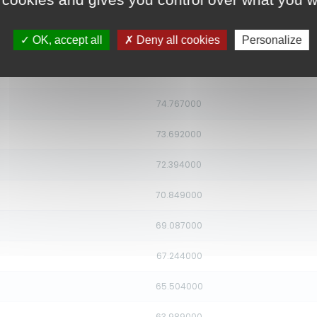
77.716000
OK, accept all
Deny all cookies
Personalize
76.668000
75.711000
74.767000
73.692000
72.394000
70.849000
69.087000
67.244000
65.504000
63.989000