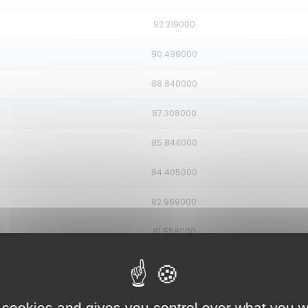
92.319000
90.498000
88.840000
87.308000
85.844000
84.405000
82.969000
81.558000
80.188000
78.904000
 cookies and gives you control over what you w