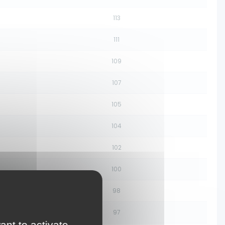
113
111
109
107
105
104
102
100
98
97
ant to activate