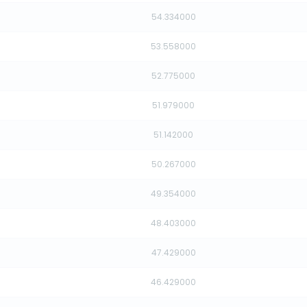
54.334000
53.558000
52.775000
51.979000
51.142000
50.267000
49.354000
48.403000
47.429000
46.429000