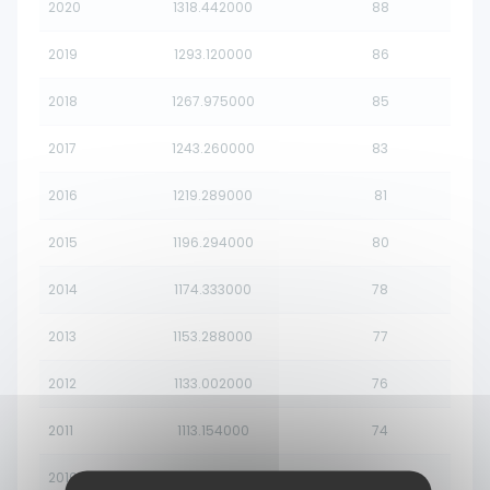
2020
1318.442000
88
2019
1293.120000
86
2018
1267.975000
85
2017
1243.260000
83
2016
1219.289000
81
2015
1196.294000
80
2014
1174.333000
78
2013
1153.288000
77
2012
1133.002000
76
2011
1113.154000
74
2010
1093.517000
73