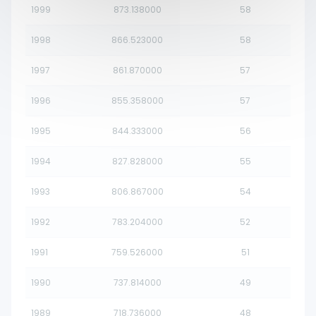
1999
873.138000
58
1998
866.523000
58
1997
861.870000
57
1996
855.358000
57
1995
844.333000
56
1994
827.828000
55
1993
806.867000
54
1992
783.204000
52
1991
759.526000
51
1990
737.814000
49
1989
718.736000
48